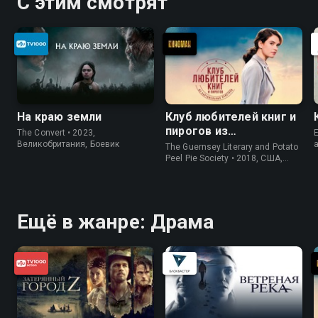
С этим смотрят
На краю земли
Клуб любителей книг и
пирогов из
The Convert • 2023,
E
картофельных
Великобритания, Боевик
The Guernsey Literary and Potato
очистков
Peel Pie Society • 2018, США,
История
Ещё в жанре: Драма