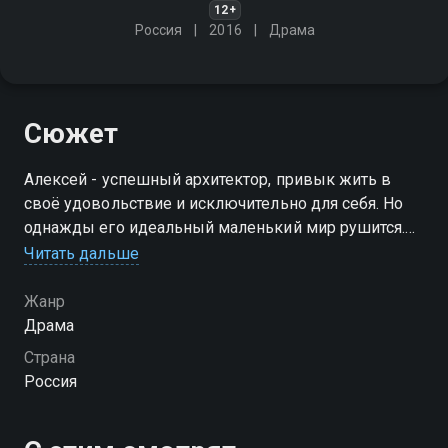
12+
Россия
2016
Драма
Сюжет
Алексей - успешный архитектор, привык жить в
своё удовольствие и исключительно для себя. Но
однажды его идеальный маленький мир рушится.
Он узнаёт, что у него есть дочь - подросток Дарья.
Читать дальше
Это событие совсем не входило в его планы
Жанр
Драма
Страна
Россия