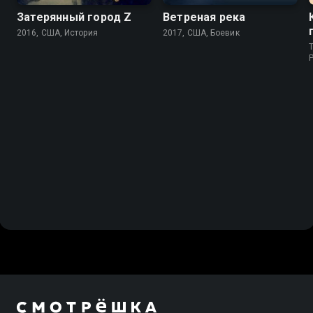
Затерянный город Z
Ветреная река
2016, США, История
2017, США, Боевик
T
P