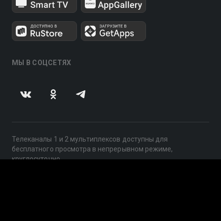
МЫ В СОЦСЕТЯХ
Телеканалы 1 и 2 мультиплексов доступны для
бесплатного просмотра в непрерывном режиме,
круглосуточно.
© 2014 — 2026, ООО «ЛайфСтрим», 109240, г. Москва,
ул. Николоямская, д. 13, стр. 2, этаж 2, ИНН 7710918800
Поддержка: help@smotreshka.tv
UUID: 3ad5bdab-9b05-49c5-8e32-280616abd9d9