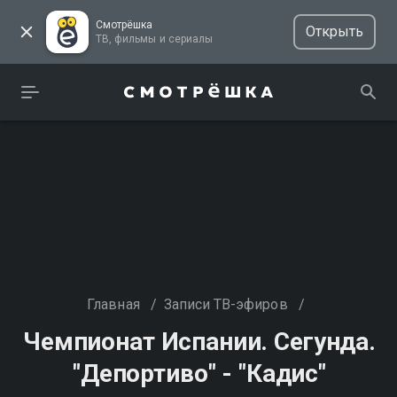
Смотрёшка
Открыть
ТВ, фильмы и сериалы
Главная
/
Записи ТВ-эфиров
/
Чемпионат Испании. Сегунда.
"Депортиво" - "Кадис"