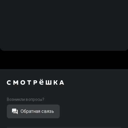
Возникли вопросы?
Обратная связь