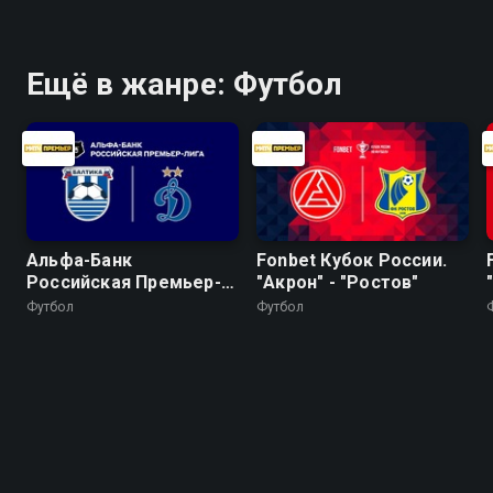
Ещё в жанре: Футбол
Альфа-Банк
Fonbet Кубок России.
Российская Премьер-
"Акрон" - "Ростов"
Лига. Тур 2. "Балтика" -
Футбол
Футбол
"Динамо" (Москва)