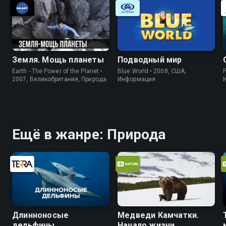
Земля. Мощь планеты
Подводный мир
Earth - The Power of the Planet •
Blue World • 2008, США,
P
2007, Великобритания, Природа
Информация
Ещё в жанре: Природа
Длинноносые
Медведи Камчатки.
дельфины
Начало жизни