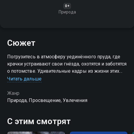
0+
Природа
Сюжет
Погрузитесь в атмосферу уединённого пруда, где
крачки устраивают свои гнёзда, охотятся и заботятся
о потомстве. Удивительные кадры из жизни этих
птиц позволят по-новому взглянуть на природу
Читать дальше
родного края
Жанр
Природа, Просвещение, Увлечения
С этим смотрят