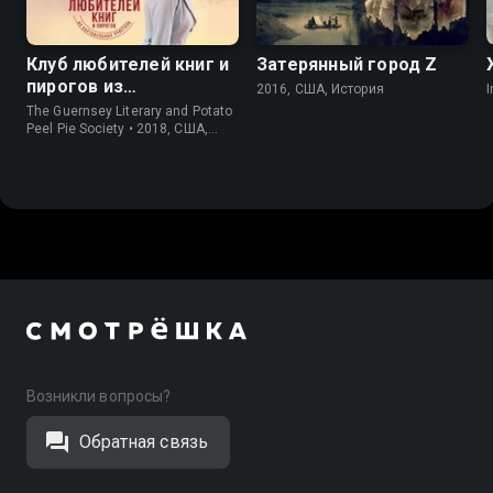
Клуб любителей книг и
Затерянный город Z
пирогов из
2016, США, История
I
картофельных
The Guernsey Literary and Potato
очистков
Peel Pie Society • 2018, США,
История
Возникли вопросы?
Обратная связь