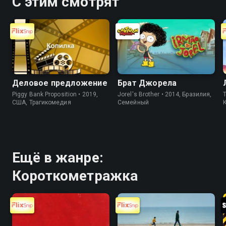
С этим смотрят
Деловое предложение
Брат Джорела
Piggy Bank Proposition • 2019,
Jorel's Brother • 2014, Бразилия,
T
США, Трагикомедия
Cемейный
Ещё в жанре:
Короткометражка