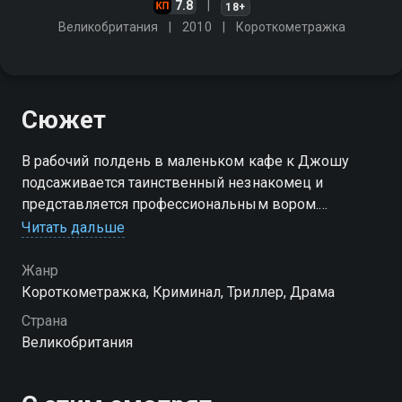
7.8
18+
Великобритания
2010
Короткометражка
Сюжет
В рабочий полдень в маленьком кафе к Джошу
подсаживается таинственный незнакомец и
представляется профессиональным вором.
Убедительные речи и обаяние постепенно
Читать дальше
втягивают замкнутого молодого человека в
рискованную авантюру
Жанр
Короткометражка, Криминал, Триллер, Драма
Страна
Великобритания