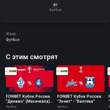
6+
Футбол
Жанр
Футбол
С этим смотрят
FONBET Кубок России.
FONBET Кубок России.
"Динамо" (Махачкала) -
"Зенит" - "Балтика"
"Крылья Советов"
Футбол
Футбол