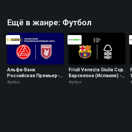
Ещё в жанре: Футбол
Альфа-Банк
Friuli Venezia Giulia Cup.
Российская Премьер-
Барселона (Испания) -
Лига. Тур 2. "Акрон" -
Ноттингем Форест
Футбол
Футбол
"Рубин"
(Англия). Трансляция
из Италии