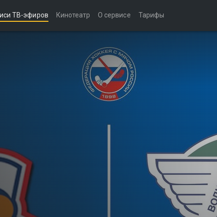
иси ТВ-эфиров
Кинотеатр
О сервисе
Тарифы