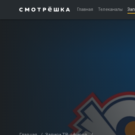
Главная
Телеканалы
Зап
Главная
/
Записи ТВ-эфиров
/