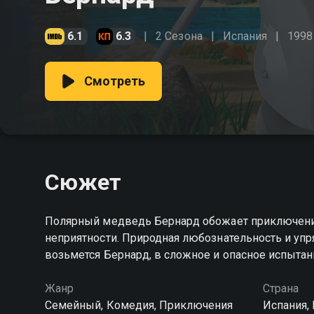
6.1
6.3
2 Сезона
Испания
1998
Смотреть
Сюжет
Полярный медведь Бернард обожает приключения 
неприятности. Природная любознательность и упр
возьмется Бернард, в сложное и опасное испытан
Жанр
Страна
Cемейный, Комедия, Приключения
Испания,