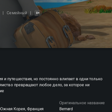
Cемейный
0+
и путешествия, но постоянно влипает в одни только
ямство превращают любое дело, за которое ни
ие
Оригинальное название
 Южная Корея, Франция
Bernard