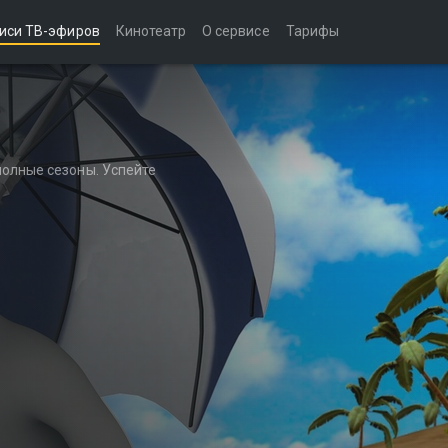
иси ТВ-эфиров
Кинотеатр
О сервисе
Тарифы
полные сезоны. Успейте