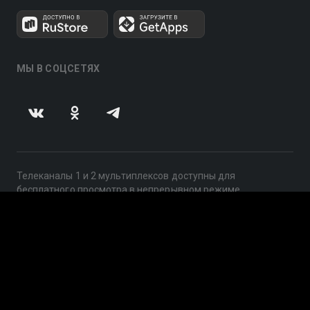
МЫ В СОЦСЕТЯХ
Телеканалы 1 и 2 мультиплексов доступны для
бесплатного просмотра в непрерывном режиме,
круглосуточно.
© 2014 — 2026, ООО «ЛайфСтрим», 109240, г. Москва,
ул. Николоямская, д. 13, стр. 2, этаж 2, ИНН 7710918800
Поддержка: help@smotreshka.tv
UUID: 9c570161-eb1e-4668-b731-eac02ea9f06d
v3.10.4
|
SSR