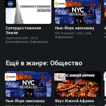
Супердостижения
Нью-Йорк наизнанку
Земли
NYC Revealed • 2022, США,
H
Информация
Supersized Earth • 2012,
Великобритания, Информация
Ещё в жанре: Общество
Нью-Йорк наизнанку
Вкус Южной Африки