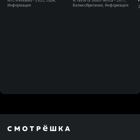
NYC Revealed • 2022, США,
A Taste of South Africa • 2017,
Информация
Великобритания, Информация