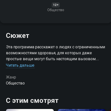
12+
Общество
Сюжет
Эта программа расскажет о людях с ограниченными
возможностями здоровья, для которых даже
простые вещи могут быть настоящим вызовом.
Однако их дух не знает границ, и они решают эти
Читать дальше
проблемы, добиваясь успехов и вдохновляя
окружающих
Жанр
Общество
С этим смотрят