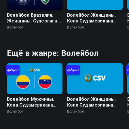
Волейбол Бразилия.
Волейбол Женщины.
Женщины. Суперлига.
Копа Судамерикана
Регулярный сезон
2026 (Лима, Перу).
Волейбол
Волейбол
2025/26. 19 тур. Озаску
День 5. Матч за 5
Сан-Кристован -
место
Флуминенсе
Ещё в жанре: Волейбол
Волейбол Мужчины.
Волейбол Женщины.
Копа Судамерикана
Копа Судамерикана
2026 (Кочабамба,
2026 (Лима, Перу).
Волейбол
Волейбол
Боливия). День 1.
День 5. Финал
Колумбия - Венесуэла