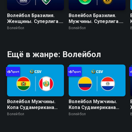
Волейбол Бразилия.
Волейбол Бразилия.
Женщины. Суперлига.
Мужчины. Суперлига.
Регулярный сезон
Регулярный сезон
Волейбол
Волейбол
2025/26. 19 тур. Озаску
2025/26. 19 тур. Волей
Сан-Кристован -
Сан-Жозе-дус-Кампус -
Флуминенсе
Волей Гуарульюс
Ещё в жанре: Волейбол
Волейбол Мужчины.
Волейбол Мужчины.
Копа Судамерикана
Копа Судамерикана
2026 (Кочабамба,
2026 (Кочабамба,
Волейбол
Волейбол
Боливия). День 3.
Боливия). День 2.
Боливия - Перу
Колумбия - Парагвай