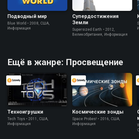
Подводный мир
Супердостижения
Земли
Blue World • 2008, США,
S
Информация
Supersized Earth • 2012,
Великобритания, Информация
Ещё в жанре: Просвещение
Техноигрушки
Космические зонды
Tech Toys • 2011, США,
Space Probes! • 2016, США,
Информация
Информация
W