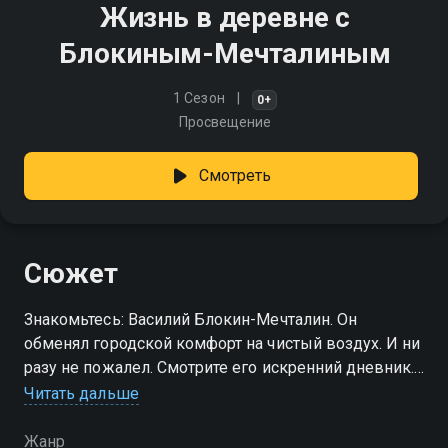
Жизнь в деревне с
Блокиным-Мечталиным
1 Сезон
0+
Просвещение
Смотреть
Сюжет
Знакомьтесь: Василий Блокин-Мечталин. Он
обменял городской комфорт на чистый воздух. И ни
разу не пожалел. Смотрите его искренний дневник.
Честно о трудностях, вдохновенно о победах,
Читать дальше
красиво о природе и с юмором о себе. Новый
взгляд на счастье
Жанр