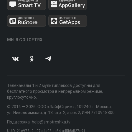
МЫ В СОЦСЕТЯХ
Телеканалы 1 и 2 мультиплексов доступны для
бесплатного просмотра в непрерывном режиме,
круглосуточно.
© 2014 — 2026, ООО «ЛайфСтрим», 109240, г. Москва,
ул. Николоямская, д. 13, стр. 2, этаж 2, ИНН 7710918800
Поддержка: help@smotreshka.tv
UUID: 21e973a9-a07b-4a03-ac84-a45b8df27e91