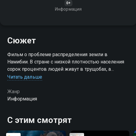
0+
Информация
Сюжет
Фильм о проблеме распределения земли в
Намибии. В стране с низкой плотностью населения
сорок процентов людей живут в трущобах, а
большая часть земли принадлежит белым
Читать дальше
фермерам
Жанр
Информация
С этим смотрят