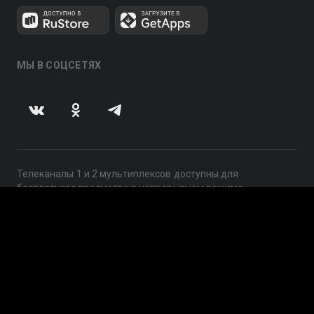
МЫ В СОЦСЕТЯХ
Телеканалы 1 и 2 мультиплексов доступны для
бесплатного просмотра в непрерывном режиме,
круглосуточно.
© 2014 — 2026, ООО «ЛайфСтрим», 109240, г. Москва,
ул. Николоямская, д. 13, стр. 2, этаж 2, ИНН 7710918800
Поддержка: help@smotreshka.tv
UUID: 7e3761c5-28ae-45b7-b982-2476ff09dc36
v3.10.4
|
SSR