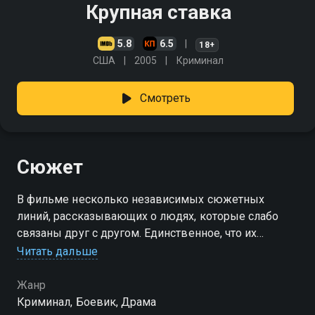
Крупная ставка
5.8
6.5
18+
США
2005
Криминал
Смотреть
Сюжет
В фильме несколько независимых сюжетных
линий, рассказывающих о людях, которые слабо
связаны друг с другом. Единственное, что их
объединяет, - страсть к азартным играм
Читать дальше
Жанр
Криминал, Боевик, Драма