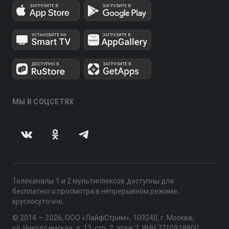
МЫ В СОЦСЕТЯХ
Телеканалы 1 и 2 мультиплексов доступны для
бесплатного просмотра в непрерывном режиме,
круглосуточно.
© 2014 — 2026, ООО «ЛайфСтрим», 109240, г. Москва,
ул. Николоямская, д. 13, стр. 2, этаж 2, ИНН 7710918800