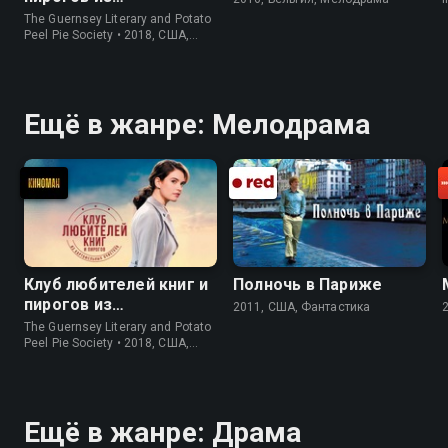
картофельных
The Guernsey Literary and Potato
очистков
Peel Pie Society • 2018, США,
История
Ещё в жанре: Мелодрама
Клуб любителей книг и
Полночь в Париже
пирогов из
2011, США, Фантастика
картофельных
The Guernsey Literary and Potato
очистков
Peel Pie Society • 2018, США,
История
Ещё в жанре: Драма