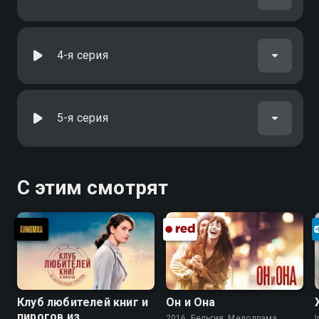
4-я серия
5-я серия
С этим смотрят
Клуб любителей книг и
Он и Она
пирогов из
2016, Бельгия, Мелодрама
I