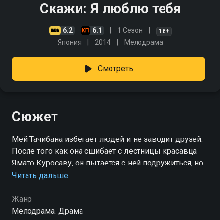
Скажи: Я люблю тебя
6.2
6.1
1 Сезон
16+
Япония
2014
Мелодрама
Смотреть
Сюжет
Мей Тачибана избегает людей и не заводит друзей.
После того как она сшибает с лестницы красавца
Ямато Куросаву, он пытается с ней подружиться, но
получает отказ. Позже, попав в беду, Мей
Читать дальше
вынуждена обратиться к Ямато
Жанр
Мелодрама, Драма