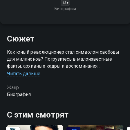
12+
Биография
Сюжет
Как юный революционер стал символом свободы
для миллионов? Погрузитесь в малоизвестные
факты, архивные кадры и воспоминания
современников о человеке, который бросил вызов
Читать дальше
сверхдержавам и навсегда изменил судьбу своей
страны
Жанр
Биография
С этим смотрят