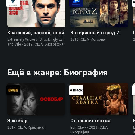
Красивый, плохой, злой
Затерянный город Z
Extremely Wicked, Shockingly Evil
2016, США, История
and Vile • 2019, США, Биография
Ещё в жанре: Биография
Эскобар
Стальная хватка
2017, США, Криминал
Iron Claw • 2023, США,
E
Биография