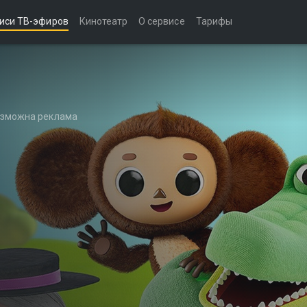
иси ТВ-эфиров
Кинотеатр
О сервисе
Тарифы
возможна реклама