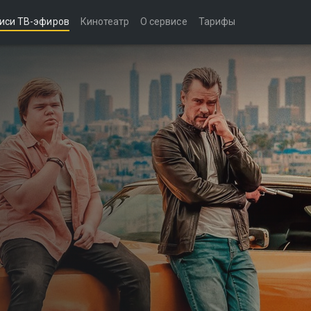
иси ТВ-эфиров
Кинотеатр
О сервисе
Тарифы