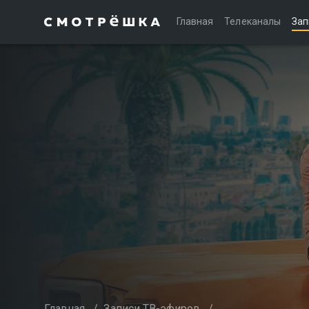
Главная
Телеканалы
Зап
Главная
/
Записи ТВ-эфиров
/