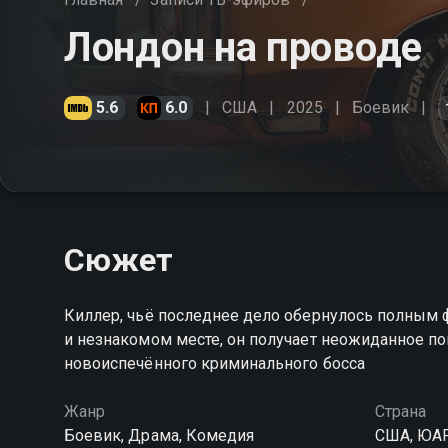
Лондон на проводе
5.6
6.0
США
2025
Боевик
Сюжет
Киллер, чьё последнее дело обернулось полным ф
и незнакомом месте, он получает неожиданное п
новоиспечённого криминального босса
Жанр
Страна
Боевик, Драма, Комедия
США, ЮА