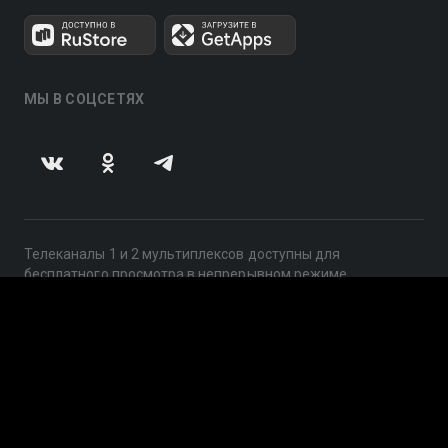
МЫ В СОЦСЕТЯХ
Телеканалы 1 и 2 мультиплексов доступны для
бесплатного просмотра в непрерывном режиме,
круглосуточно.
© 2014 — 2026, ООО «ЛайфСтрим», 109240, г. Москва,
ул. Николоямская, д. 13, стр. 2, этаж 2, ИНН 7710918800
Поддержка: help@smotreshka.tv
UUID: e9e97062-b059-4183-98b8-97a9d3ce29c3
v3.10.4
|
SSR