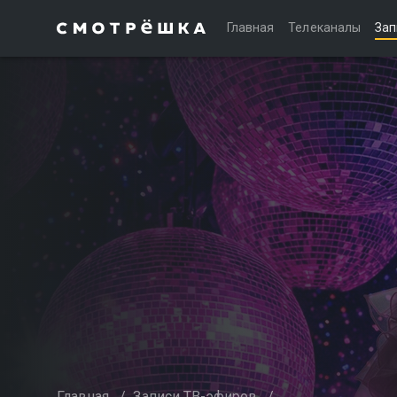
Главная
Телеканалы
Зап
Главная
/
Записи ТВ-эфиров
/