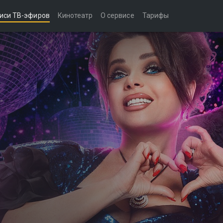
иси ТВ-эфиров
Кинотеатр
О сервисе
Тарифы