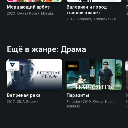
Мерцающий арбуз
Валериан и город
тысячи планет
2023, Южная Корея, Музыка
2017, Франция, Приключения
Ещё в жанре: Драма
Ветреная река
Паразиты
2017, США, Боевик
Parasite • 2019, Южная Корея,
N
Триллер