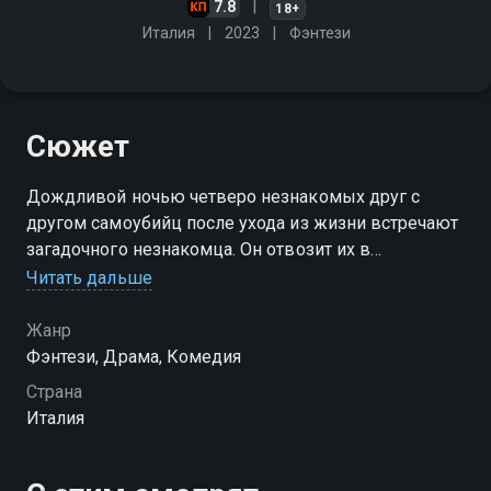
7.8
18+
Италия
2023
Фэнтези
Сюжет
Дождливой ночью четверо незнакомых друг с
другом самоубийц после ухода из жизни встречают
загадочного незнакомца. Он отвозит их в
пустующий отель, где им предстоит провести 7
Читать дальше
дней, наблюдая за миром, в котором их уже нет
Жанр
Фэнтези, Драма, Комедия
Страна
Италия