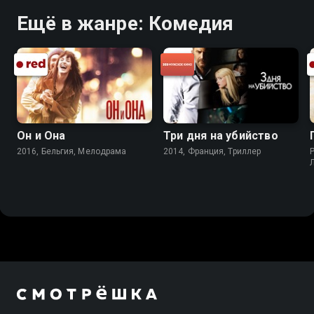
Ещё в жанре: Комедия
Он и Она
Три дня на убийство
2016, Бельгия, Мелодрама
2014, Франция, Триллер
P