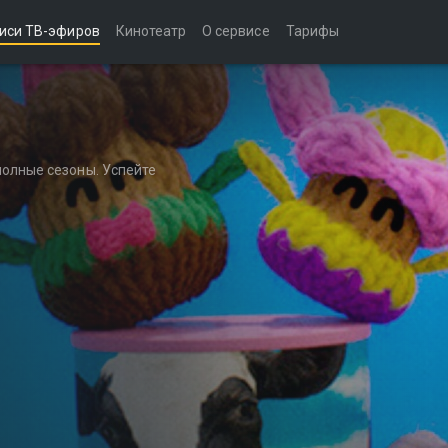
иси ТВ-эфиров
Кинотеатр
О сервисе
Тарифы
полные сезоны. Успейте