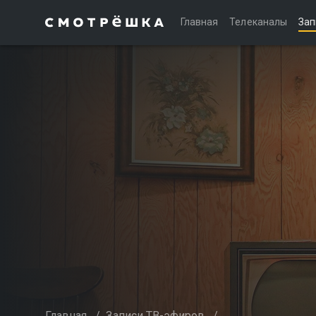
Главная
Телеканалы
Зап
Главная
/
Записи ТВ-эфиров
/