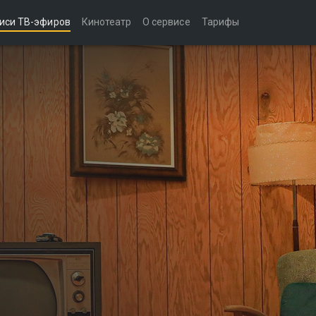
иси ТВ-эфиров
Кинотеатр
О сервисе
Тарифы