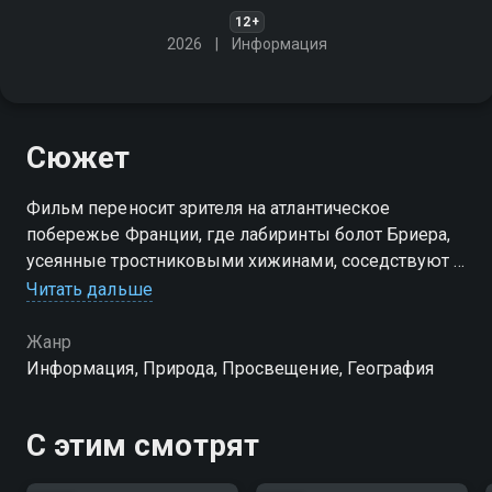
12+
2026
Информация
Сюжет
Фильм переносит зрителя на атлантическое
побережье Франции, где лабиринты болот Бриера,
усеянные тростниковыми хижинами, соседствуют с
белоснежными горами соли на полуострове Геранд
Читать дальше
Жанр
Информация, Природа, Просвещение, География
С этим смотрят