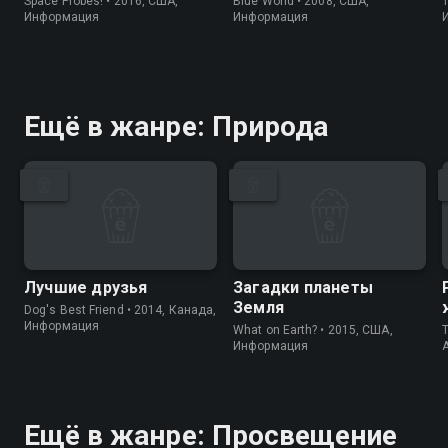
Space Probes! • 2016, США,
Blue World • 2008, США,
Информация
Информация
Ещё в жанре: Природа
Лучшие друзья
Загадки планеты
Земля
Dog's Best Friend • 2014, Канада,
Информация
What on Earth? • 2015, США,
T
Информация
Ещё в жанре: Просвещение