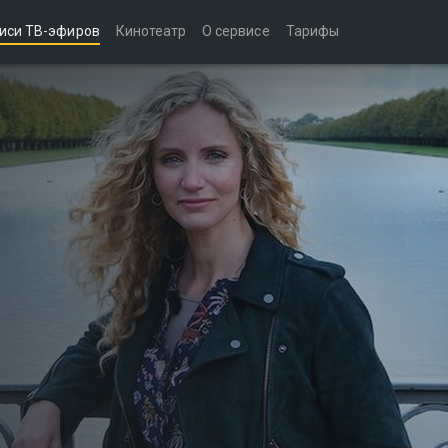
иси ТВ-эфиров
Кинотеатр
О сервисе
Тарифы