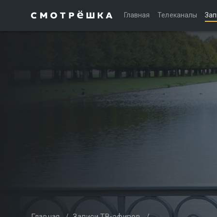
Главная
Телеканалы
Зап
Главная
/
Записи ТВ-эфиров
/