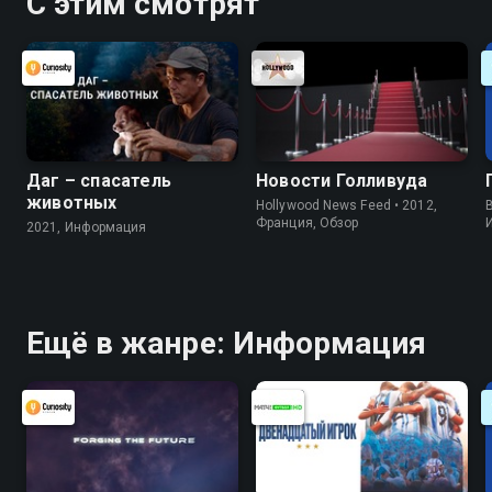
С этим смотрят
Даг – спасатель
Новости Голливуда
животных
Hollywood News Feed • 2012,
B
Франция, Обзор
2021, Информация
Ещё в жанре: Информация