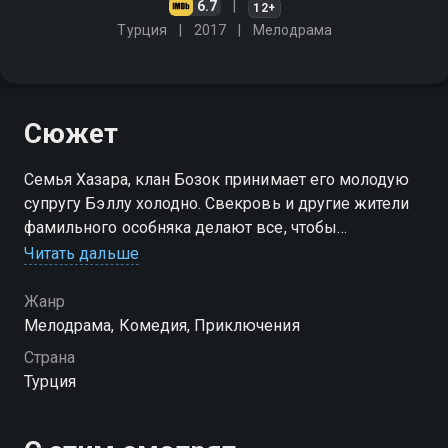
6.7
12+
Турция
2017
Мелодрама
Сюжет
Семья Хазара, клан Бозок принимает его молодую
супругу Бэллу холодно. Свекровь и другие жители
фамильного особняка делают все, чтобы
выдворить Бэллу из своего дома. Девушка
Читать дальше
вынуждена противостоять собственным чувствам,
дабы суметь сохранить любовь
Жанр
Мелодрама, Комедия, Приключения
Посмотреть онлайн 2 сезон сериала Новая невеста
Страна
вы можете совершенно бесплатно в хорошем HD
Турция
качестве на Смотрёшке