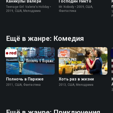
Каникулы Валери
Господин Никто
Teenage Girl: Valerie's Holiday •
Mr. Nobody • 2009, США,
2019, США, Мелодрама
Фантастика
T
P
Ещё в жанре: Комедия
Полночь в Париже
Хоть раз в жизни
2011, США, Фантастика
2013, США, Мелодрама
Ещё в жанре: Приключения