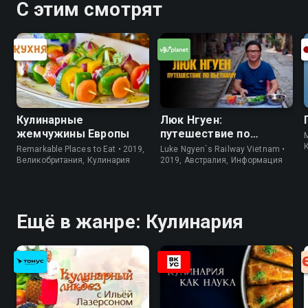
С этим смотрят
Кулинарные
Люк Нгуен:
жемчужины Европы
путешествие по
M
Вьетнаму
Remarkable Places to Eat • 2019,
Luke Ngyen`s Railway Vietnam •
Великобритания, Кулинария
2019, Австралия, Информация
Ещё в жанре: Кулинария