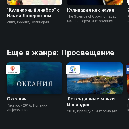
"Кулинарный ликбез" с
Кулинария как наука
Ильёй Лазерсоном
The Science of Cooking • 2020,
Южная Корея, Информация
2009, Россия, Кулинария
Ещё в жанре: Просвещение
Океания
Легендарные маяки
Ирландии
Pacifico • 2016, Испания,
H
Информация
2018, Ирландия, Информация