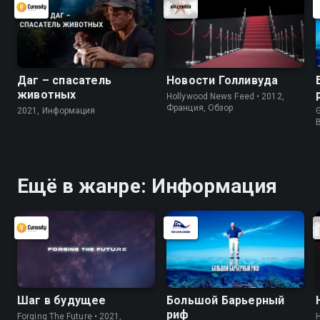
Даг – спасатель
Новости Голливуда
животных
Hollywood News Feed • 2012,
Франция, Обзор
2021, Информация
G
Ещё в жанре: Информация
Шаг в будущее
Большой Барьерный
риф
Forging The Future • 2021,