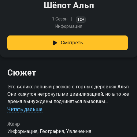
Шёпот Альп
1 Сезон
12+
Информация
Смотреть
Сюжет
Это великолепный рассказ о горных деревнях Альп.
Они кажутся нетронутыми цивилизацией, но в то же
время вынуждены подчиняться вызовам
современной экономики
Читать дальше
Жанр
Информация, География, Увлечения