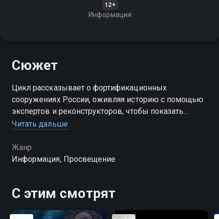
12+
Информация
Сюжет
Цикл рассказывает о фортификационных
сооружениях России, оживляя историю с помощью
экспертов и реконструкторов, чтобы показать
события, происходившие в крепостях и кремлях
Читать дальше
много лет назад
Жанр
Информация, Просвещение
С этим смотрят