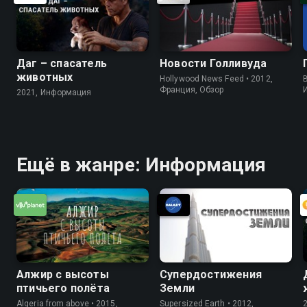
Даг – спасатель
Новости Голливуда
животных
Hollywood News Feed • 2012,
B
Франция, Обзор
2021, Информация
Ещё в жанре: Информация
Алжир с высоты
Супердостижения
птичьего полёта
Земли
Algeria from above • 2015,
Supersized Earth • 2012,