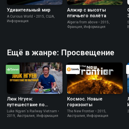
Удивительный мир
Алжир с высоты
птичьего полёта
A Curious World • 2015, США,
Информация
Algeria from above • 2015,
S
Франция, Информация
Ещё в жанре: Просвещение
Люк Нгуен:
Космос. Новые
путешествие по
горизонты
Вьетнаму
Luke Ngyen`s Railway Vietnam •
The New Frontier • 2015,
2019, Австралия, Информация
Австралия, Информация