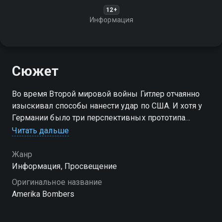
12+
Информация
Сюжет
Во время Второй мировой войны Гитлер отчаянно
изыскивал способы нанести удар по США. И хотя у
Германии было три перспективных прототипа
бомбардировщика высокой дальности - и
Читать дальше
некоторые из них даже летали, - ни один не достиг
намеченной цели
Жанр
Информация, Просвещение
Оригинальное название
Amerika Bombers