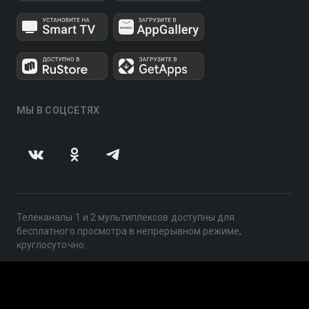
МЫ В СОЦСЕТЯХ
Телеканалы 1 и 2 мультиплексов доступны для
бесплатного просмотра в непрерывном режиме,
круглосуточно.
© 2014 — 2026, ООО «ЛайфСтрим», 109240, г. Москва,
ул. Николоямская, д. 13, стр. 2, этаж 2, ИНН 7710918800
Поддержка: help@smotreshka.tv