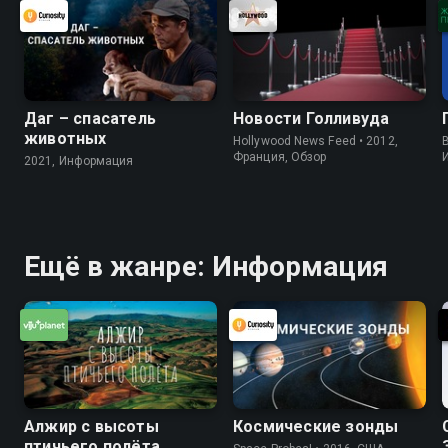
Даг – спасатель
Новости Голливуда
животных
Hollywood News Feed • 2012,
B
Франция, Обзор
2021, Информация
Ещё в жанре: Информация
Алжир с высоты
Космические зонды
птичьего полёта