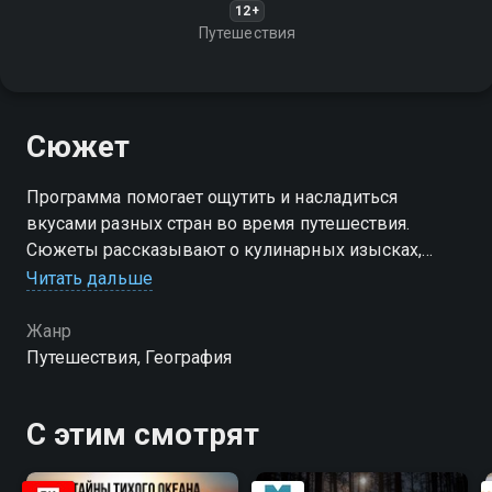
12+
Путешествия
Сюжет
Программа помогает ощутить и насладиться
вкусами разных стран во время путешествия.
Сюжеты рассказывают о кулинарных изысках,
истории и традициях стран
Читать дальше
Посмотреть онлайн 1 сезон сериала Вкус
Жанр
путешествий вы можете совершенно бесплатно в
Путешествия, География
хорошем HD качестве на Смотрёшке
С этим смотрят