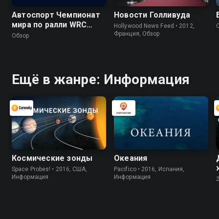
Автоспорт Чемпионат
Новости Голливуда
мира по ралли WRC
Hollywood News Feed • 2012,
2026. Обзор 10 этапа -
Франция, Обзор
Обзор
Ралли Финляндия
Ещё в жанре: Информация
Космические зонды
Океания
Space Probes! • 2016, США,
Pacifico • 2016, Испания,
Информация
Информация