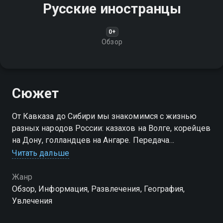
Русские иностранцы
0+
Обзор
Сюжет
От Кавказа до Сибири мы знакомимся с жизнью
разных народов России: казахов на Волге, корейцев
на Дону, голландцев на Ангаре. Передача
показывает судьбы героев, традиционный уклад и
Читать дальше
необычные обычаи общин
Жанр
Обзор, Информация, Развлечения, География,
Увлечения