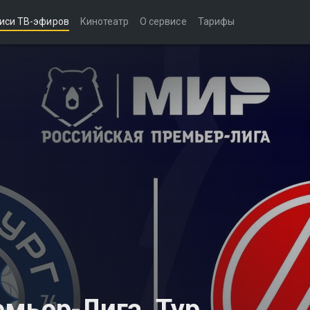
иси ТВ-эфиров
Кинотеатр
О сервисе
Тарифы
мьер-Лига. Тур