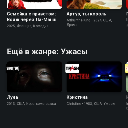
Семейка с приветом:
Артур, ты король
Вояж через Ла-Манш
Arthur the King • 2024, США,
Драма
2025, Франция, Комедия
Ещё в жанре: Ужасы
Луна
Кристина
2013, США, Короткометражка
Christine • 1983, США, Ужасы
I