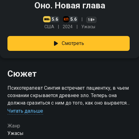
Оно. Новая глава
5.6
5.6
18+
США
2024
Ужасы
Смотреть
Сюжет
Психотерапевт Синтия встречает пациентку, в чьем
сознании скрывается древнее зло. Теперь она
должна сразиться с ним до того, как оно вырвется
на свободу
Читать дальше
Жанр
Ужасы