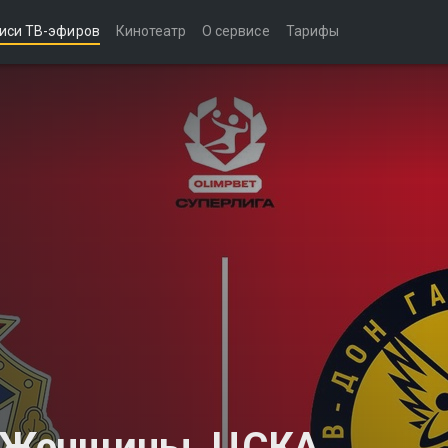
иси ТВ-эфиров
Кинотеатр
О сервисе
Тарифы
а. Женщины. ЦСКА