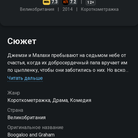
7.3
7.2
12+
Великобритания
2014
Короткометражка
Сюжет
Джемзи и Малахи пребывают на седьмом небе от
счастья, когда их добросердечный папа вручает им
по цыпленку, чтобы они заботились о них. Но вскоре
родители шокируют мальчиков, объявляя, что в их
Читать дальше
семье грядут большие перемены
Жанр
Короткометражка, Драма, Комедия
Страна
Великобритания
Оригинальное название
Boogaloo and Graham