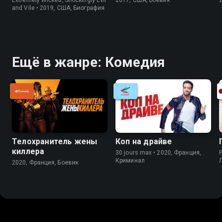
and Vile • 2019, США, Биография
Ещё в жанре: Комедия
Телохранитель жены
Коп на драйве
киллера
30 jours max • 2020, Франция,
P
Криминал
2020, Франция, Боевик