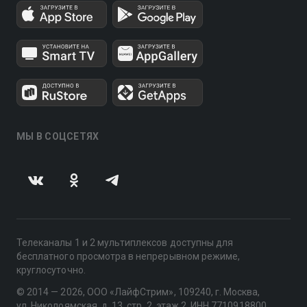
МЫ В СОЦСЕТЯХ
Телеканалы 1 и 2 мультиплексов доступны для
бесплатного просмотра в непрерывном режиме,
круглосуточно.
© 2014 — 2026, ООО «ЛайфСтрим», 109240, г. Москва,
ул. Николоямская, д. 13, стр. 2, этаж 2, ИНН 7710918800