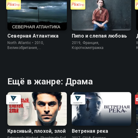
Северная Атлантика
Пипо и слепая любовь
North Atlantic • 2010,
2019, Франция,
Великобритания,
Короткометражка
Короткометражка
Ещё в жанре: Драма
Красивый, плохой, злой
Ветреная река
Extremely Wicked, Shockingly Evil
2017, США, Боевик