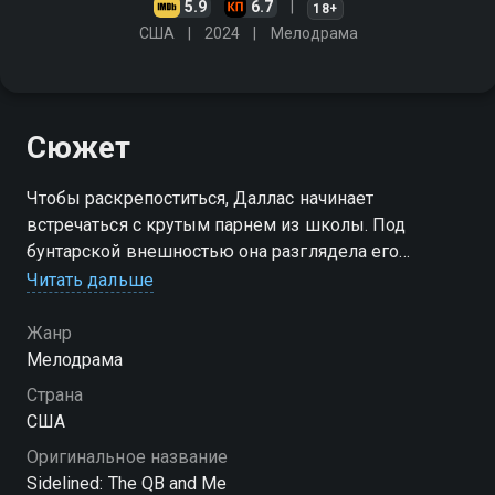
5.9
6.7
18+
США
2024
Мелодрама
Сюжет
Чтобы раскрепоститься, Даллас начинает
встречаться с крутым парнем из школы. Под
бунтарской внешностью она разглядела его
ранимую душу
Читать дальше
Жанр
Мелодрама
Страна
США
Оригинальное название
Sidelined: The QB and Me