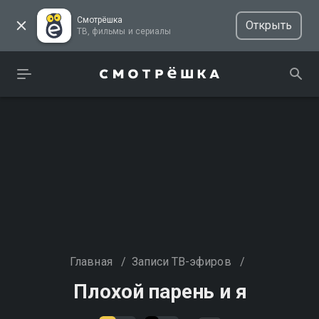
Смотрёшка
Открыть
ТВ, фильмы и сериалы
Главная
/
Записи ТВ-эфиров
/
Плохой парень и я