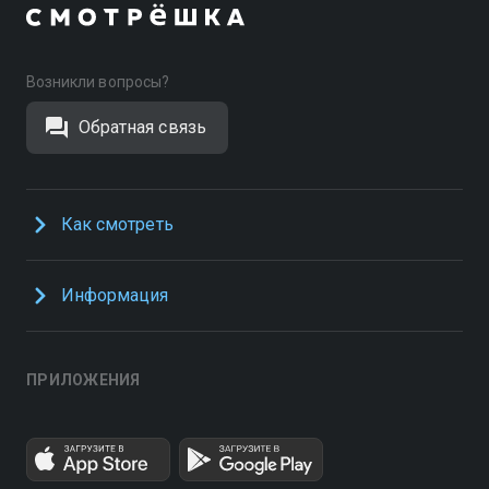
Возникли вопросы?
Обратная связь
Как смотреть
Информация
ПРИЛОЖЕНИЯ