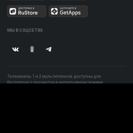
МЫ В СОЦСЕТЯХ
Телеканалы 1 и 2 мультиплексов доступны для
бесплатного просмотра в непрерывном режиме,
круглосуточно.
© 2014 — 2026, ООО «ЛайфСтрим», 109240, г. Москва,
ул. Николоямская, д. 13, стр. 2, этаж 2, ИНН 7710918800
Поддержка: help@smotreshka.tv
UUID: c0d45e95-620c-42e2-8a6a-b15f0a791469
v3.10.4
|
SSR