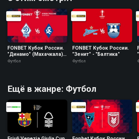
FONBET Кубок России.
FONBET Кубок России.
"Динамо" (Махачкала) -
"Зенит" - "Балтика"
"Крылья Советов"
Футбол
Футбол
Ещё в жанре: Футбол
Friuli Venezia Giulia Cup.
Fonbet Кубок России.