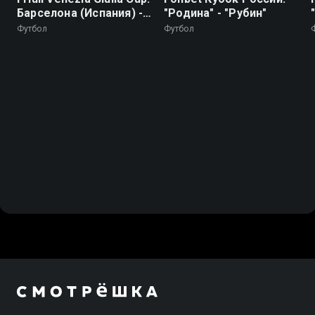
Барселона (Испания) -
"Родина" - "Рубин"
Ноттингем Форест
Футбол
Футбол
(Англия). Трансляция
из Италии