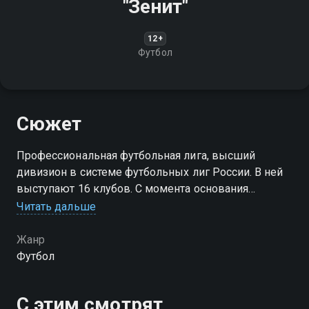
"Зенит"
12+
Футбол
Сюжет
Профессиональная футбольная лига, высший
дивизион в системе футбольных лиг России. В ней
выступают 16 клубов. С момента основания
называлась "Российская футбольная премьер—лига"
Читать дальше
(РФПЛ)
Жанр
Футбол
С этим смотрят