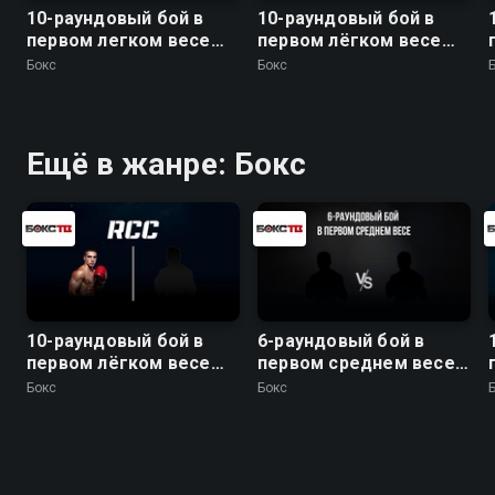
10-раундовый бой в
10-раундовый бой в
первом легком весе
первом лёгком весе
(до 59 кг): Евгений
(до 59 кг)
Бокс
Бокс
Чупраков (Россия) -
Эрни Санчез (Бразилия)
Ещё в жанре: Бокс
10-раундовый бой в
6-раундовый бой в
первом лёгком весе
первом среднем весе
(до 59 кг)
(до 69,9 кг). Вазир
Бокс
Бокс
Тамоян (Россия) -
Евгений Никитин
(Россия)