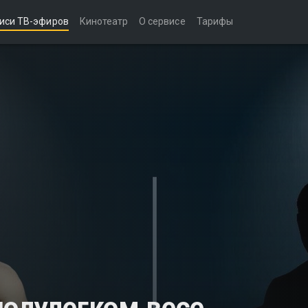
иси ТВ-эфиров
Кинотеатр
О сервисе
Тарифы
полулегком весе