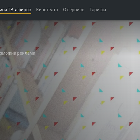
иси ТВ-эфиров
Кинотеатр
О сервисе
Тарифы
возможна реклама