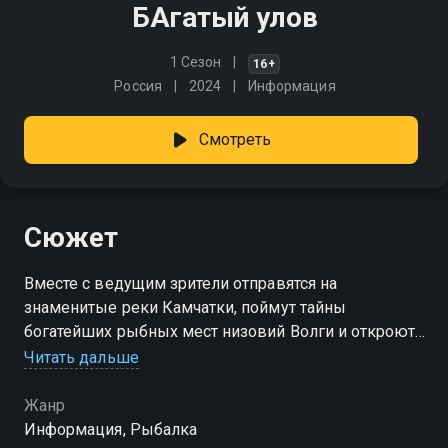
БАгатый улов
1 Сезон
16+
Россия
2024
Информация
Смотреть
Сюжет
Вместе с ведущим зрители отправятся на
знаменитые реки Камчатки, поймут тайны
богатейших рыбных мест низовий Волги и откроют
для себя красоту родной Сибири. Независимо от
Читать дальше
сезона и условий - наш герой делится секретами
успешной ловли!
Жанр
Информация, Рыбалка