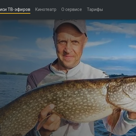
иси ТВ-эфиров
Кинотеатр
О сервисе
Тарифы