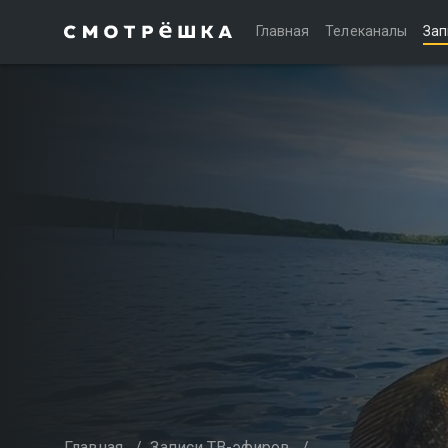
Главная
Телеканалы
Зап
Главная
/
Записи ТВ-эфиров
/