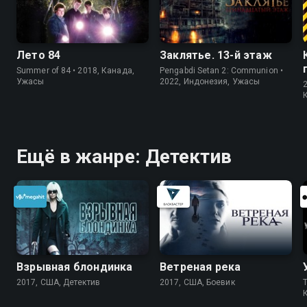
Лето 84
Заклятье. 13-й этаж
Summer of 84 • 2018, Канада,
Pengabdi Setan 2: Communion •
Ужасы
2022, Индонезия, Ужасы
Ещё в жанре: Детектив
Взрывная блондинка
Ветреная река
2017, США, Детектив
2017, США, Боевик
T