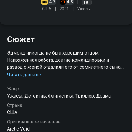
4.7
4.8
18+
США
2021
Ужасы
Сюжет
Эдмонд никогда не был хорошим отцом.
Напряженная работа, долгие командировки и
развод с женой отдалили его от семилетнего сына.
Но узнав однажды, что тот исчез из летнего лагеря,
Читать дальше
Эдмонд не теряет ни минуты и сам втягивается в
расследование
Жанр
Ужасы, Детектив, Фантастика, Триллер, Драма
Страна
США
Оригинальное название
Arctic Void