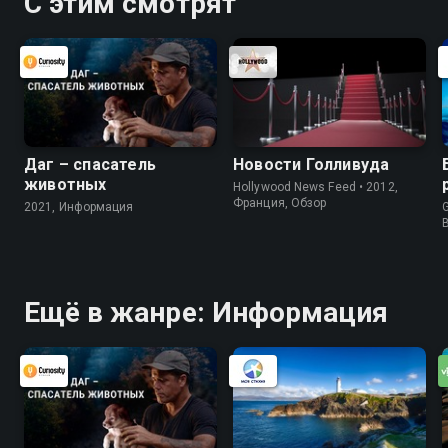
С этим смотрят
Даг – спасатель
Новости Голливуда
животных
Hollywood News Feed • 2012,
Франция, Обзор
2021, Информация
G
Ещё в жанре: Информация