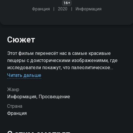
16+
Франция
2020
Информация
Сюжет
Этот фильм перенесёт нас в самые красивые
пещеры с доисторическими изображениями, где
исследователи покажут, что палеолитическое
искусство с 35 000 по 9000 год до нашей эры - это
Читать дальше
первое выражение человеческой духовности,
дошедшее до наших дней
Жанр
Информация, Просвещение
Страна
Франция