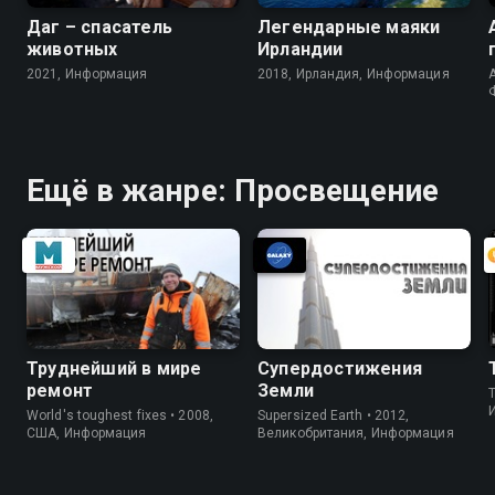
Даг – спасатель
Легендарные маяки
животных
Ирландии
2021, Информация
2018, Ирландия, Информация
A
Ещё в жанре: Просвещение
Труднейший в мире
Супердостижения
ремонт
Земли
World's toughest fixes • 2008,
Supersized Earth • 2012,
США, Информация
Великобритания, Информация