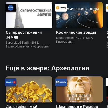
Супердостижения
Космические зонды
Земли
Space Probes! • 2016, США,
Информация
Supersized Earth • 2012,
W
Великобритания, Информация
Ещё в жанре: Археология
Да, скифы - мы!
Шампольон и Рамсес