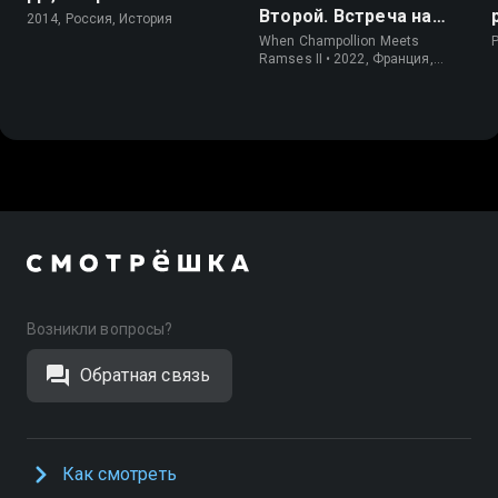
Второй. Встреча на
2014, Россия, История
Ниле
When Champollion Meets
Ramses II • 2022, Франция,
История
Возникли вопросы?
Обратная связь
Как смотреть