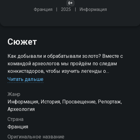
0+
Франция
2025
Информация
Сюжет
Как добывали и обрабатывали золото? Вместе с
командой археологов мы пройдём по следам
конкистадоров, чтобы изучить легенды о
существовании в XVI веке сказочно богатых
Читать дальше
городов
Жанр
Информация, История, Просвещение, Репортаж,
Археология
Страна
Франция
Оригинальное название