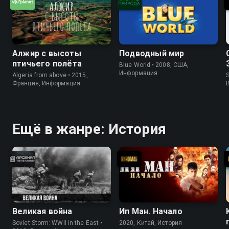
Алжир с высоты
Подводный мир
птичьего полёта
Blue World • 2008, США,
Информация
Algeria from above • 2015,
S
Франция, Информация
Ещё в жанре: История
Великая война
Ип Ман. Начало
Soviet Storm: WWII in the East •
2020, Китай, История