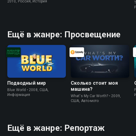
2010, Россия, История
T
P
Ещё в жанре: Просвещение
Подводный мир
Сколько стоит моя
машина?
Blue World • 2008, США,
P
Информация
What's My Car Worth? • 2009,
США, Авто-мото
Ещё в жанре: Репортаж