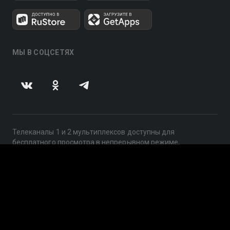
МЫ В СОЦСЕТЯХ
Телеканалы 1 и 2 мультиплексов доступны для
бесплатного просмотра в непрерывном режиме,
круглосуточно.
© 2014 — 2026, ООО «ЛайфСтрим», 109240, г. Москва,
ул. Николоямская, д. 13, стр. 2, этаж 2, ИНН 7710918800
Поддержка: help@smotreshka.tv
UUID: ddef732e-0ee7-4319-b685-20979320392d
v3.10.4
|
SSR