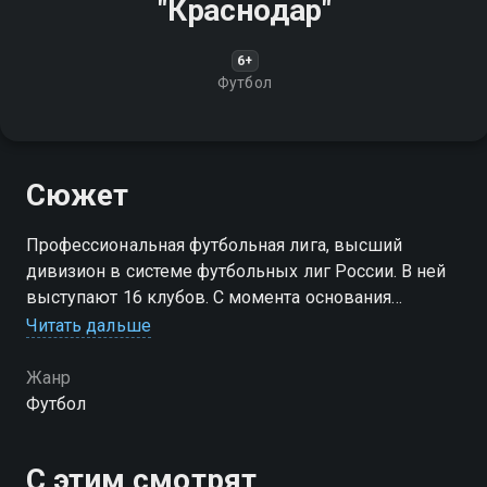
"Краснодар"
6+
Футбол
Сюжет
Профессиональная футбольная лига, высший
дивизион в системе футбольных лиг России. В ней
выступают 16 клубов. С момента основания
называлась "Российская футбольная премьер—лига"
Читать дальше
(РФПЛ)
Жанр
Футбол
С этим смотрят